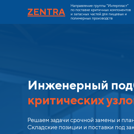
Направление группы "Интерпласт"
ZENTRA
по поставке критичных компонентов
и запасных частей для пищевых и
полимерных производств
Инженерный под
критических узло
Решаем задачи срочной замены и план
Складские позиции и поставки под зак