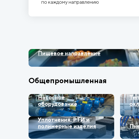
по каждому направлению
Пищевое направление
Общепромышленная
Насосное
Теп
оборудование
ох
Уплотнения, РТИ и
полимерные изделия
Пн