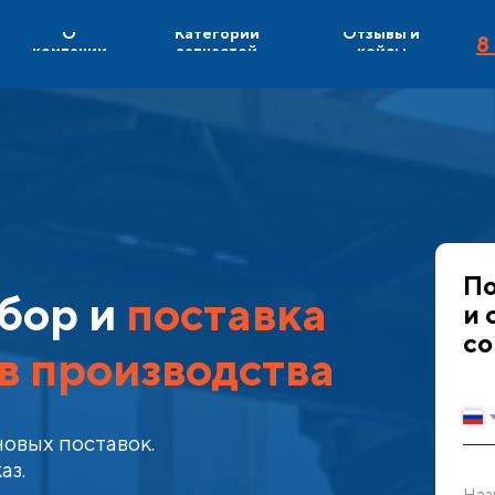
О
Категории
Отзывы и
8
компании
запчастей
кейсы
По
бор и
поставка
и 
со
в производства
овых поставок.
аз.