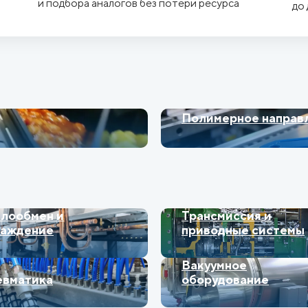
и подбора аналогов без потери ресурса
до
Полимерное направ
лообмен и
Трансмиссия и
лаждение
приводные системы
Вакуумное
евматика
оборудование