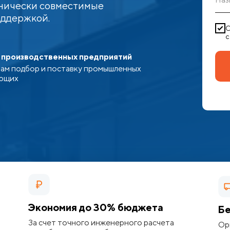
нически совместимые
оддержкой.
С
с
 производственных предприятий
ам подбор и поставку промышленных
ющих
Экономия до 30% бюджета
Бе
За счет точного инженерного расчета
Ор